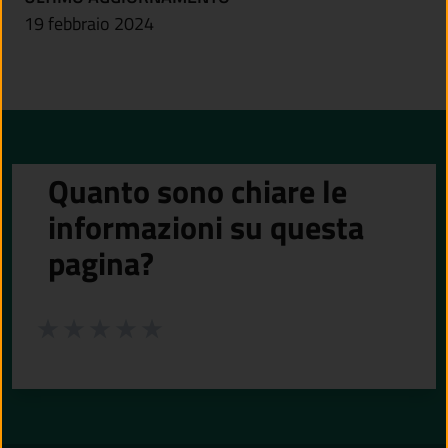
19 febbraio 2024
Quanto sono chiare le
informazioni su questa
pagina?
Valuta da 1 a 5 stelle la pagina
Valuta 1 stelle su 5
Valuta 2 stelle su 5
Valuta 3 stelle su 5
Valuta 4 stelle su 5
Valuta 5 stelle su 5