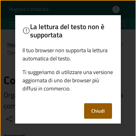
Consiglio comunale | Co
Vai al contenuto principale
(apre in un'altra scheda).
Regione Lombardia
Comune di Niardo
La lettura del testo non è
supportata
Home
/
Amministrazione
/
Organi di governo
/
Il tuo browser non supporta la lettura
Consiglio comunale
automatica del testo.
Ti suggeriamo di utilizzare una versione
Consiglio comunale
aggiornata di uno dei browser più
diffusi in commercio.
Organo collegiale e rappresentativo della
comunità locale
Chiudi
Condividi
Vedi azioni
Argomenti