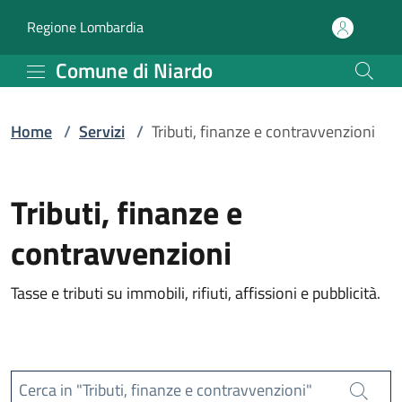
Servizi | Comune di Niar
Vai al contenuto principale
(apre in un'altra scheda).
Regione Lombardia
Comune di Niardo
Home
/
Servizi
/
Tributi, finanze e contravvenzioni
Tributi, finanze e
contravvenzioni
Tasse e tributi su immobili, rifiuti, affissioni e pubblicità.
Cerca in "Tributi, finanze e contravvenzioni"