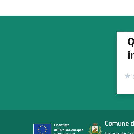
Q
i
Valuta
Valu
V
Comune d
Unione dei Com