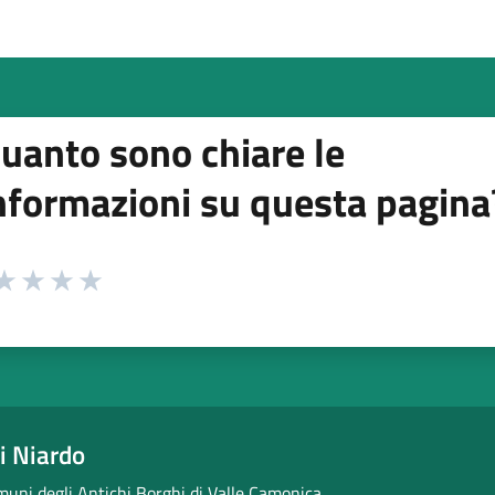
uanto sono chiare le
nformazioni su questa pagina
 da 1 a 5 stelle la pagina
ta 1 stelle su 5
aluta 2 stelle su 5
Valuta 3 stelle su 5
Valuta 4 stelle su 5
Valuta 5 stelle su 5
i Niardo
uni degli Antichi Borghi di Valle Camonica