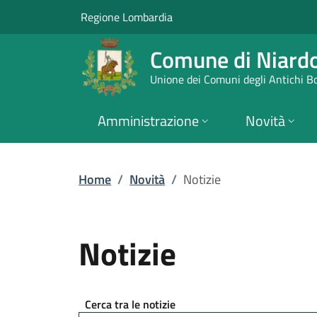
Notizie | Comune di
Vai al contenuto principale
(apre in un'altra scheda).
Regione Lombardia
Comune di Niard
Unione dei Comuni degli Antichi B
Amministrazione
Novità
Home
/
Novità
/
Notizie
Notizie
Cerca tra le notizie