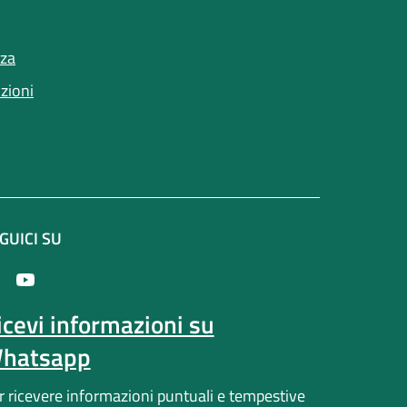
nza
nzioni
GUICI SU
(apre in un'altra scheda).
icevi informazioni su
hatsapp
r ricevere informazioni puntuali e tempestive