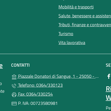
Mobilità e trasporti
Salute, benessere e assiste
Tributi, finanze e contravve
Turismo
Vita lavorativa
e
CONTATTI
SE
Piazzale Donatori di Sangue, 1 - 25050 - Niardo (BS)
lo
Telefono: 0364/330123
R
nte
Fax: 0364/330254
W
P. IVA: 00723580981
Pe