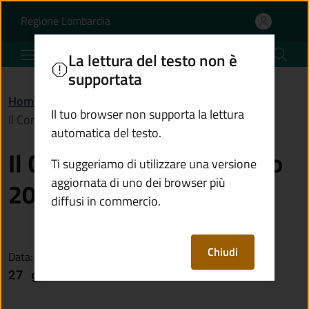
Il Comune Informa - An
Vai al contenuto principale
(apre in un'altra scheda).
Regione Lombardia
Comune di Niardo
La lettura del testo non è
supportata
Home
/
Il Comune Informa
/
Il tuo browser non supporta la lettura
Il Comune Informa - Anno 2022
automatica del testo.
Il Comune Informa - Anno
Ti suggeriamo di utilizzare una versione
aggiornata di uno dei browser più
2022
diffusi in commercio.
Chiudi
Data:
27 gennaio 2023