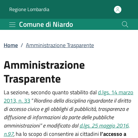
Amministrazione Traspa
Vai al contenuto principale
(apre in un'altra scheda).
Regione Lombardia
Comune di Niardo
Home
/
Amministrazione Trasparente
Amministrazione
Trasparente
La sezione, secondo quanto stabilito dal
d.lgs. 14 marzo
2013, n. 33
“
Riordino della disciplina riguardante il diritto
di accesso civico e gli obblighi di pubblicità, trasparenza e
diffusione di informazioni da parte delle pubbliche
amministrazioni” e modificato dal
d.lgs. 25 maggio 2016,
n.97
,
ha lo scopo di consentire ai cittadini
l’accesso a